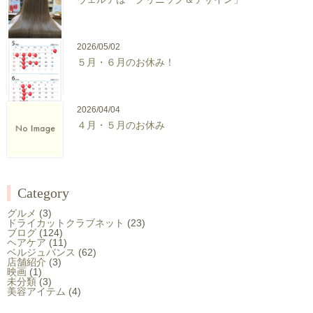
2026/05/02
５月・６月のお休み！
2026/04/04
４月・５月のお休み
Category
グルメ
(3)
ドライカットクラブネット
(23)
ブログ
(124)
ヘアケア
(11)
ベルジュバンス
(62)
店舗紹介
(3)
映画
(1)
未分類
(3)
美容アイテム
(4)