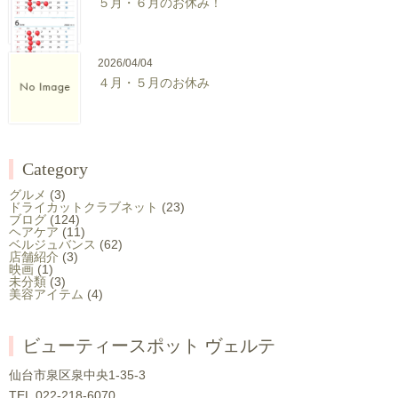
５月・６月のお休み！
2026/04/04
４月・５月のお休み
Category
グルメ
(3)
ドライカットクラブネット
(23)
ブログ
(124)
ヘアケア
(11)
ベルジュバンス
(62)
店舗紹介
(3)
映画
(1)
未分類
(3)
美容アイテム
(4)
ビューティースポット ヴェルテ
仙台市泉区泉中央1-35-3
TEL.
022-218-6070