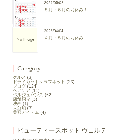
2026/05/02
５月・６月のお休み！
2026/04/04
４月・５月のお休み
Category
グルメ
(3)
ドライカットクラブネット
(23)
ブログ
(124)
ヘアケア
(11)
ベルジュバンス
(62)
店舗紹介
(3)
映画
(1)
未分類
(3)
美容アイテム
(4)
ビューティースポット ヴェルテ